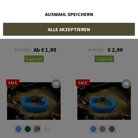
AUSWAHL SPEICHERN
INVADER GEAR
INVADER GEAR
ALLE AKZEPTIEREN
Shackle Bracelet
Survival Bracelet
€ 7,90
€ 5,90
Ab € 1,90
€ 2,90
Lagernd
Lagernd
SALE
SALE