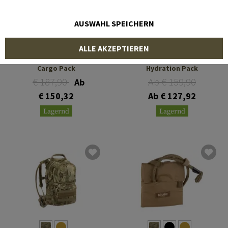
AUSWAHL SPEICHERN
SOURCE
SOURCE
ALLE AKZEPTIEREN
Assault 20L Hydration
Rider 3L Low Profile
Cargo Pack
Hydration Pack
€ 187,90
Ab € 159,90
Ab
€ 150,32
Ab € 127,92
Lagernd
Lagernd