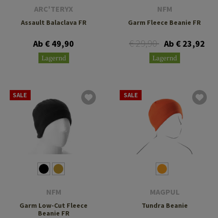
ARC'TERYX
NFM
Assault Balaclava FR
Garm Fleece Beanie FR
€ 29,90
Ab € 49,90
Ab € 23,92
Lagernd
Lagernd
SALE
SALE
NFM
MAGPUL
Garm Low-Cut Fleece
Tundra Beanie
Beanie FR