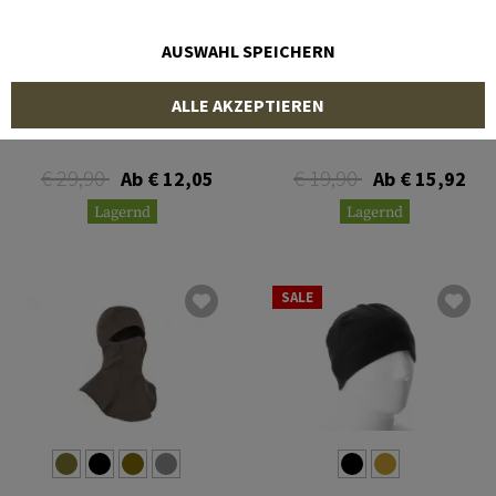
AUSWAHL SPEICHERN
VORTEX OPTICS
NFM
ALLE AKZEPTIEREN
Beanie
Garm 2.0 Light Beanie FR
€ 29,90
€ 19,90
Ab € 12,05
Ab € 15,92
Lagernd
Lagernd
SALE