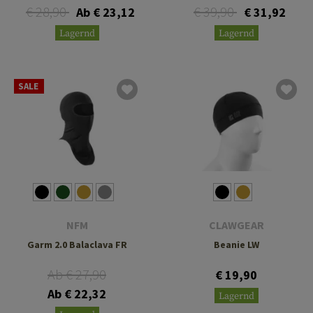
€ 28,90
€ 39,90
Ab € 23,12
€ 31,92
Lagernd
Lagernd
SALE
NFM
CLAWGEAR
Garm 2.0 Balaclava FR
Beanie LW
Ab € 27,90
€ 19,90
Ab € 22,32
Lagernd