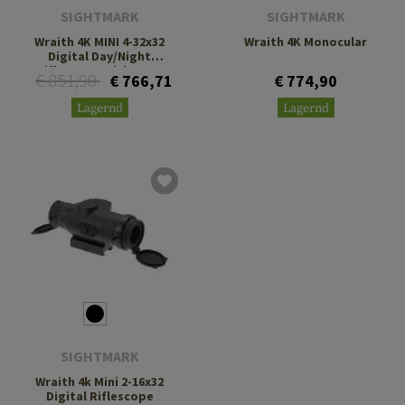
SIGHTMARK
SIGHTMARK
Wraith 4K MINI 4-32x32
Wraith 4K Monocular
Digital Day/Night
Riflescope with Long
€ 851,90
€ 766,71
€ 774,90
Mount
Lagernd
Lagernd
SIGHTMARK
Wraith 4k Mini 2-16x32
Digital Riflescope