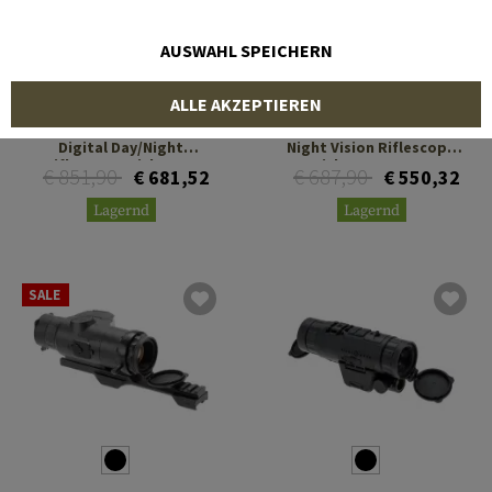
AUSWAHL SPEICHERN
SIGHTMARK
SIGHTMARK
ALLE AKZEPTIEREN
Wraith 4K MINI 2-16x32
Wraith 4K 2-16x32 Digital
Digital Day/Night
Night Vision Riflescope
Riflescope with Long
with Long Mount
€ 851,90
€ 687,90
€ 681,52
€ 550,32
Mount
Lagernd
Lagernd
SALE