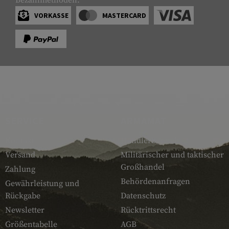
VORKASSE
MASTERCARD
SERVICE
ARMAMAT
Kontakt
Händlerbereich
Versand
Militärischer und taktischer
Großhandel
Zahlung
Behördenanfragen
Gewährleistung und
Rückgabe
Datenschutz
Newsletter
Rücktrittsrecht
Größentabelle
AGB