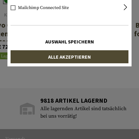
Mailchimp Connected Site
KRG
KRG
vo Chassis
Bravo Chassis
B
Remington
for CZ-457
f
700 LA
AUSWAHL SPEICHERN
€ 724,90
€ 644,90
Lagernd
Lagernd
ALLE AKZEPTIEREN
9818 ARTIKEL LAGERND
Alle lagernden Artikel sind tatsächlich
bei uns vorrätig!
Versand: