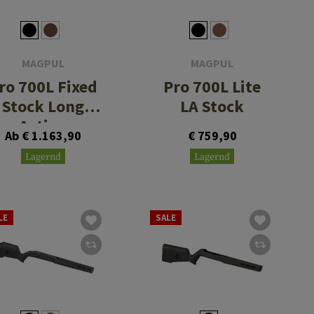
MAGPUL
MAGPUL
ro 700L Fixed
Pro 700L Lite
Stock Long
LA Stock
Action
Ab € 1.163,90
€ 759,90
Lagernd
Lagernd
LE
SALE