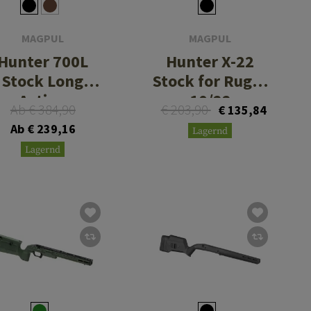
MAGPUL
MAGPUL
Hunter 700L
Hunter X-22
Stock Long
Stock for Ruger
Action
10/22
Ab € 384,90
€ 203,90
€ 135,84
Ab € 239,16
Lagernd
Lagernd