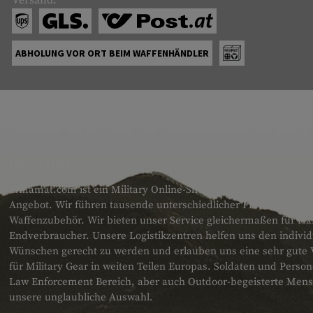
ABHOLUNG VOR ORT BEIM WAFFENHÄNDLER
ÜBER UNS
armamat.com ist ein Military Online-Shop für Europa mit einem
Angebot. Wir führen tausende unterschiedlicher Produkte für T
Waffenzubehör. Wir bieten unser Service gleichermaßen für H
Endverbraucher. Unsere Logistikzentren helfen uns den individ
Wünschen gerecht zu werden und erlauben uns eine sehr gute 
für Military Gear in weiten Teilen Europas. Soldaten und Pers
Law Enforcement Bereich, aber auch Outdoor-begeisterte Men
unsere unglaubliche Auswahl.