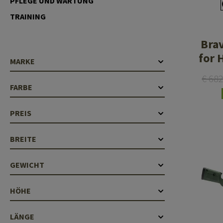
PFLEGE UND WARTUNG
Hülsenauswurfschilde
Reinigungskits
TRAINING
Laufhüllen
Bra
Gasblöcke
for 
MARKE
Abdeckungen für Verschlussöffnungen
€ 68
FARBE
Diverses
PREIS
BREITE
GEWICHT
HÖHE
LÄNGE