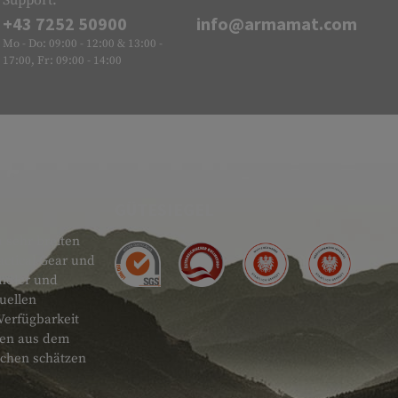
+43 7252 50900
info@armamat.com
Mo - Do: 09:00 - 12:00 & 13:00 -
17:00, Fr: 09:00 - 14:00
GÜTESIEGEL
 sehr breiten
actical Gear und
ändler und
uellen
Verfügbarkeit
onen aus dem
schen schätzen