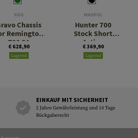
KRG
MAGPUL
ravo Chassis
Hunter 700
or Remington
Stock Short
700 SA
Action
€ 628,90
€ 369,90
Lagernd
Lagernd
EINKAUF MIT SICHERHEIT
2 Jahre Gewährleistung und 14 Tage
Rückgaberecht
Support: