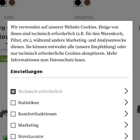
KRG
MAGPUL
vo Chassis
Pro 700
Wir verwenden auf unserer Website Cookies. Einige von
ihnen sind technisch erforderlich (z.B. für den Warenkorb,
Howa 1500
Folding Stock
Filter, etc.), während andere Marketing- und Analysezwecke
SA
Short Action
dienen. Sie können entweder alle (unsere Empfehlung) oder
2,90
€ 1.449,90
€ 546,32
Ab
nur technisch erforderliche Cookies akzeptieren.
Mehr
€ 1.032,80
Lagernd
Informationen zum Datenschutz lesen.
Lagernd
Einstellungen
Technisch erforderlich
Statistiken
Komfortfunktionen
Marketing
StoreLocator