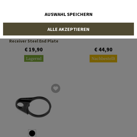
AUSWAHL SPEICHERN
LEAPERS
MAGPUL
ALLE AKZEPTIEREN
AR-15 Quick Detach
ASAP Sling Plate
Receiver Steel End Plate
€ 19,90
€ 44,90
Lagernd
Nachbestellt