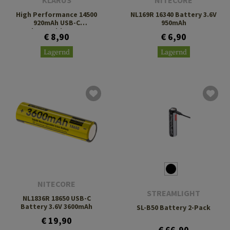
KLARUS
NITECORE
High Performance 14500
NL169R 16340 Battery 3.6V
920mAh USB-C
950mAh
Rechargeable Battery
€ 8,90
€ 6,90
Lagernd
Lagernd
NITECORE
STREAMLIGHT
NL1836R 18650 USB-C
Battery 3.6V 3600mAh
SL-B50 Battery 2-Pack
€ 19,90
€ 66,90