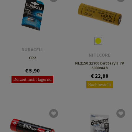
DURACELL
NITECORE
CR2
NL2150 21700 Battery 3.7V
5000mAh
€ 5,90
€ 22,90
Derzeit nicht lagernd
Nachbestellt