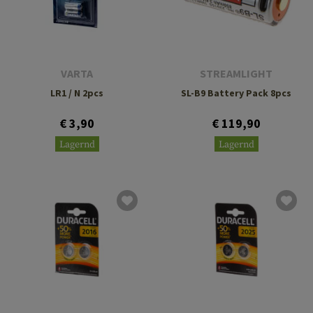
VARTA
STREAMLIGHT
LR1 / N 2pcs
SL-B9 Battery Pack 8pcs
€ 3,90
€ 119,90
Lagernd
Lagernd