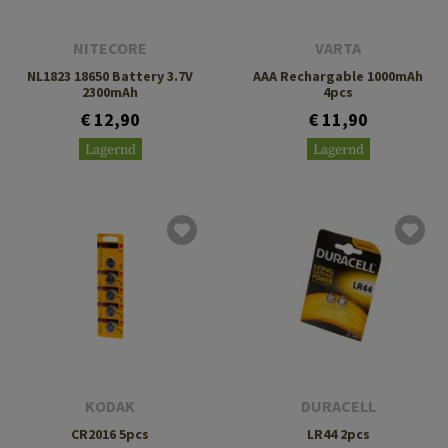
NITECORE
VARTA
NL1823 18650 Battery 3.7V
AAA Rechargable 1000mAh
2300mAh
4pcs
€ 12,90
€ 11,90
Lagernd
Lagernd
KODAK
DURACELL
CR2016 5pcs
LR44 2pcs