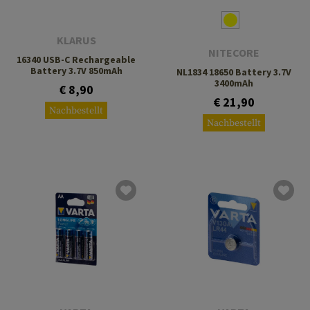
KLARUS
NITECORE
16340 USB-C Rechargeable
Battery 3.7V 850mAh
NL1834 18650 Battery 3.7V
3400mAh
€ 8,90
€ 21,90
Nachbestellt
Nachbestellt