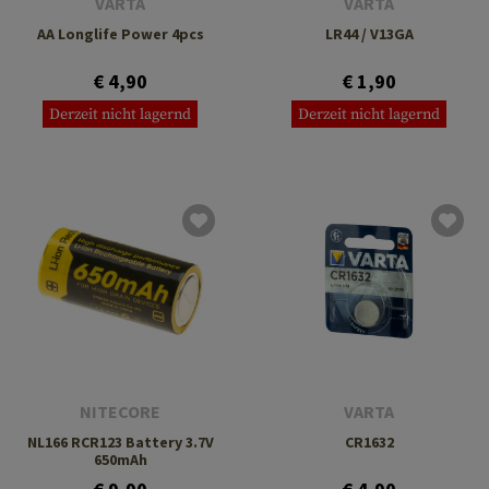
VARTA
VARTA
AA Longlife Power 4pcs
LR44 / V13GA
€ 4,90
€ 1,90
Derzeit nicht lagernd
Derzeit nicht lagernd
NITECORE
VARTA
NL166 RCR123 Battery 3.7V
CR1632
650mAh