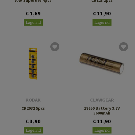
AAA Superlife 4pcs
CR123 2pcs
€ 1,69
€ 11,90
Lagernd
Lagernd
KODAK
CLAWGEAR
CR2032 5pcs
18650 Battery 3.7V
3600mAh
€ 3,90
€ 11,90
Lagernd
Lagernd