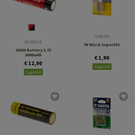
VARTA
KLARUS
9V Block Superlife
18650 Battery 3.7V
2600mAh
€ 1,90
€ 12,90
Lagernd
Lagernd