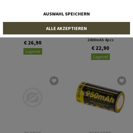
AUSWAHL SPEICHERN
NITECORE
NITECORE
ALLE AKZEPTIEREN
NL2155HPi 21700 Battery
3.6V 5500mAh
NH2400 AA battery
2400mAh 4pcs
€ 26,90
€ 22,90
Lagernd
Lagernd