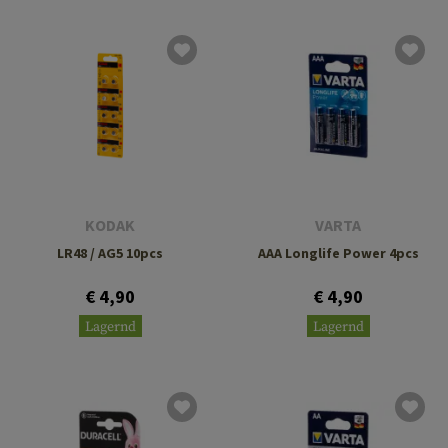
KODAK
VARTA
LR48 / AG5 10pcs
AAA Longlife Power 4pcs
€ 4,90
€ 4,90
Lagernd
Lagernd