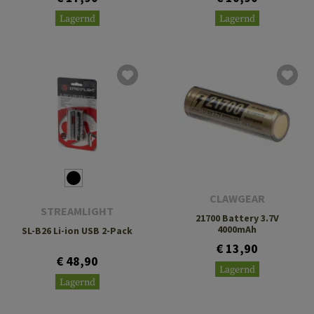
Lagernd
Lagernd
CLAWGEAR
STREAMLIGHT
21700 Battery 3.7V
4000mAh
SL-B26 Li-ion USB 2-Pack
€ 13,90
€ 48,90
Lagernd
Lagernd