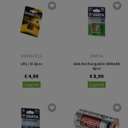
DURACELL
VARTA
LR1 / N 2pcs
AAA Rechargable 800mAh
4pcs
€ 4,90
€ 8,90
Lagernd
Lagernd