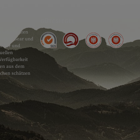
GÜTESIEGEL
 sehr breiten
actical Gear und
ändler und
uellen
Verfügbarkeit
onen aus dem
schen schätzen