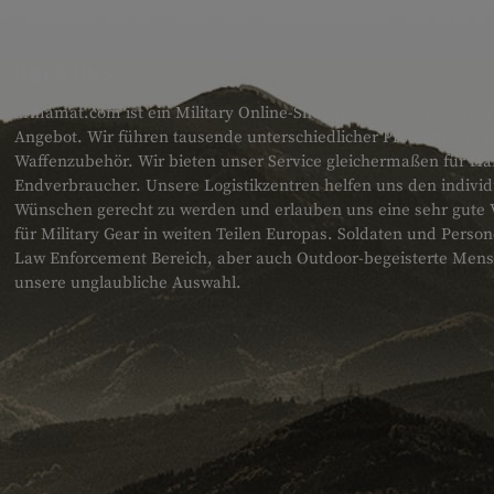
ÜBER UNS
armamat.com ist ein Military Online-Shop für Europa mit einem
Angebot. Wir führen tausende unterschiedlicher Produkte für T
Waffenzubehör. Wir bieten unser Service gleichermaßen für H
Endverbraucher. Unsere Logistikzentren helfen uns den individ
Wünschen gerecht zu werden und erlauben uns eine sehr gute 
für Military Gear in weiten Teilen Europas. Soldaten und Pers
Law Enforcement Bereich, aber auch Outdoor-begeisterte Men
unsere unglaubliche Auswahl.