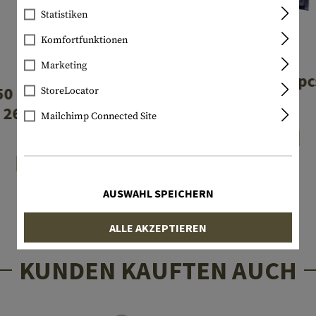
Statistiken
Komfortfunktionen
VARTA
Marketing
KLARUS
LR1 / N 2pc
0 Battery 3.7V
StoreLocator
2600mAh
€ 3,90
Mailchimp Connected Site
Lagernd
€ 12,90
Lagernd
AUSWAHL SPEICHERN
ALLE AKZEPTIEREN
KUNDEN KAUFTEN AUCH