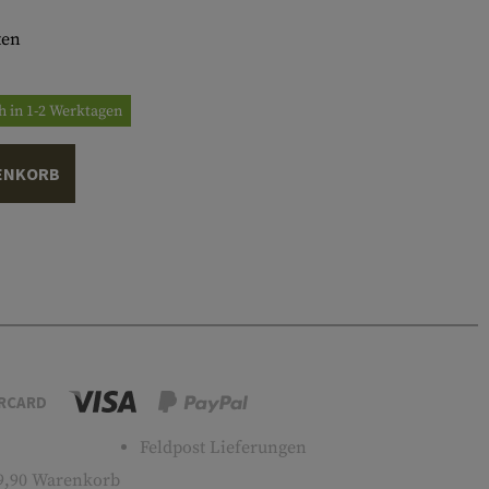
ten
h in 1-2 Werktagen
ENKORB
RCARD
Feldpost Lieferungen
9,90 Warenkorb