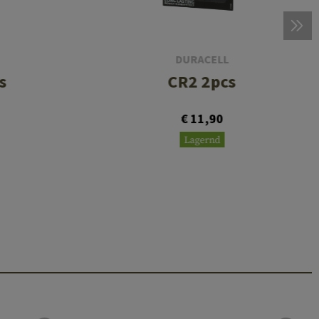
DURACELL
s
CR2 2pcs
€ 11,90
Lagernd