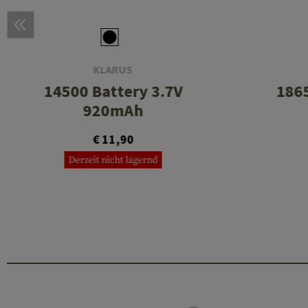
KLARUS
14500 Battery 3.7V
1865
920mAh
€ 11,90
Derzeit nicht lagernd