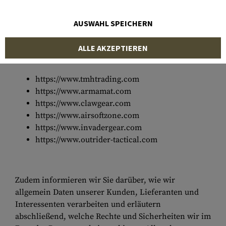
Verantwortlichem nach Art. 4 Abs. 7 DSGVO
beschrieben, welche Daten wir bei Ihrem Besuch auf
AUSWAHL SPEICHERN
unseren Websites erheben und zu welchem Zweck
wir diese verarbeiten. Unsere Websites sind (inkl.
ALLE AKZEPTIEREN
Abwandlungen in Top-Level-Domains je Land):
h
ttps://www.tmhtrading.com
https://www.armamat.com
https://www.clawgear.com
https://www.airsoftzone.com
https://www.invadergear.com
https://www.outrider-tactical.com
Zudem informieren wir Sie darüber, wie wir
allgemein Daten unserer Kunden, Lieferanten und
Interessenten verarbeiten und erläutern
abschließend, welche Rechte und Sicherheiten wir im