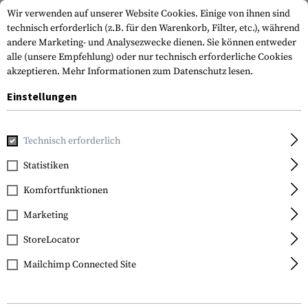
Wir verwenden auf unserer Website Cookies. Einige von ihnen sind
technisch erforderlich (z.B. für den Warenkorb, Filter, etc.), während
andere Marketing- und Analysezwecke dienen. Sie können entweder
alle (unsere Empfehlung) oder nur technisch erforderliche Cookies
akzeptieren.
Mehr Informationen zum Datenschutz lesen.
Einstellungen
Home
Armamat
Datenschutz
Technisch erforderlich
Statistiken
Datenschutzerklärung
Komfortfunktionen
Marketing
StoreLocator
Diese Website wird betrieben von der TMH Trading
Mailchimp Connected Site
GmbH, Ennser Strasse 39, 4407 Steyr-Gleink,
Österreich, in der Folge „wir“, „uns“ und „TMH“. In
dieser Datenschutzerklärung wird von uns als