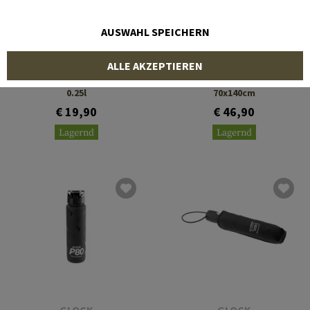
AUSWAHL SPEICHERN
GLOCK
GLOCK
ALLE AKZEPTIEREN
Glock G44 Coffee Mug
Glock Perfection Towel
0.25l
70x140cm
€ 19,90
€ 46,90
Lagernd
Lagernd