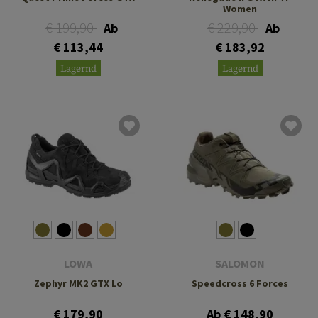
Women
€ 199,90
€ 229,90
Ab
Ab
€ 113,44
€ 183,92
Lagernd
Lagernd
LOWA
SALOMON
Zephyr MK2 GTX Lo
Speedcross 6 Forces
€ 179,90
Ab € 148,90