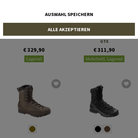
AUSWAHL SPEICHERN
AKU
SALOMON
ALLE AKZEPTIEREN
Pilgrim TSC GTX
Quest 4D Forces 2 High
GTX
€ 329,90
€ 311,90
Lagernd
Mehrheitl. Lagernd