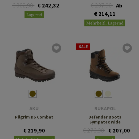
€ 302,90
€ 237,90
€ 242,32
Ab
€ 214,11
Lagernd
Mehrheitl. Lagernd
SALE
AKU
RUKAPOL
Pilgrim DS Combat
Defender Boots
Sympatex Wide
€ 276,90
€ 219,90
€ 207,00