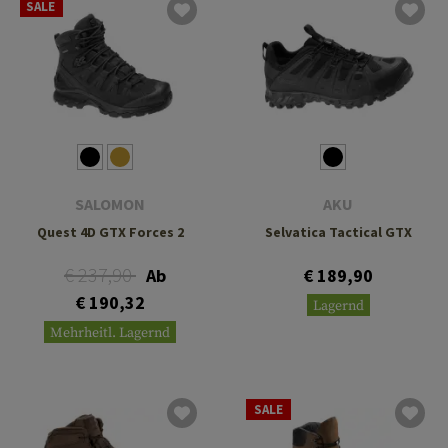
SALE
SALOMON
AKU
Quest 4D GTX Forces 2
Selvatica Tactical GTX
€ 237,90
Ab
€ 189,90
€ 190,32
Lagernd
Mehrheitl. Lagernd
SALE