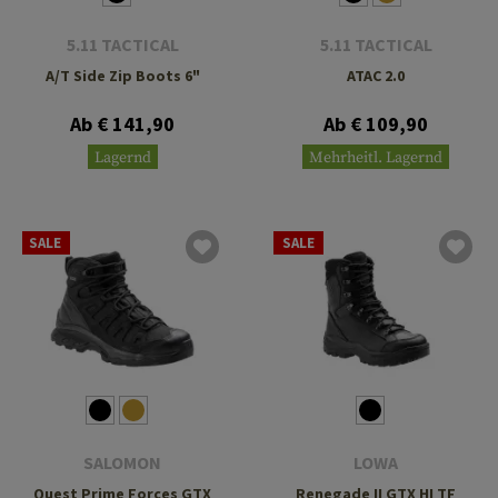
5.11 TACTICAL
5.11 TACTICAL
A/T Side Zip Boots 6"
ATAC 2.0
Ab € 141,90
Ab € 109,90
Lagernd
Mehrheitl. Lagernd
SALE
SALE
SALOMON
LOWA
Quest Prime Forces GTX
Renegade II GTX HI TF