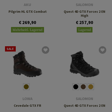
AKU
SALOMON
Pilgrim HL GTX Combat
Quest 4D GTX Forces 2 EN
High
€ 269,90
€ 257,90
Mehrheitl. Lagernd
Lagernd
SALE
LOWA
SALOMON
Cevedale GTX FR
Quest 4D GTX Forces 2 EN