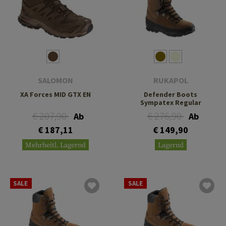
SALOMON
RUKAPOL
XA Forces MID GTX EN
Defender Boots
Sympatex Regular
€ 207,90
€ 276,90
Ab
Ab
€ 187,11
€ 149,90
Mehrheitl. Lagernd
Lagernd
SALE
SALE