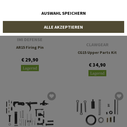
AUSWAHL SPEICHERN
ALLE AKZEPTIEREN
IMI DEFENSE
CLAWGEAR
AR15 Firing Pin
CG15 Upper Parts Kit
€ 29,90
€ 34,90
Lagernd
Lagernd