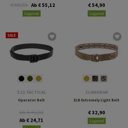
€ 68,90
Ab € 55,12
€ 54,90
Lagernd
Lagernd
SALE
5.11 TACTICAL
CLAWGEAR
Operator Belt
ELB Extremely Light Belt
Ab € 41,90
€ 32,90
Ab € 24,71
Lagernd