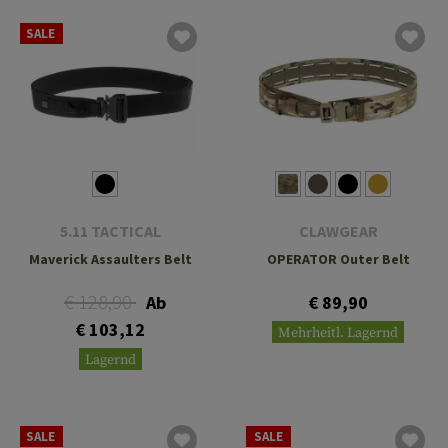
SALE
5.11 TACTICAL
CLAWGEAR
Maverick Assaulters Belt
OPERATOR Outer Belt
€ 128,90
Ab
€ 89,90
€ 103,12
Mehrheitl. Lagernd
Lagernd
SALE
SALE