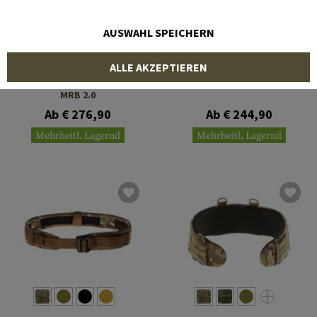
AUSWAHL SPEICHERN
CRYE PRECISION
CRYE PRECISION
ALLE AKZEPTIEREN
Modular Rigger's Belt
Range Belt
MRB 2.0
Ab € 276,90
Ab € 244,90
Mehrheitl. Lagernd
Mehrheitl. Lagernd