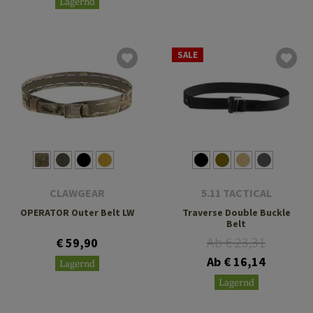
Lagernd
SALE
CLAWGEAR
5.11 TACTICAL
OPERATOR Outer Belt LW
Traverse Double Buckle
Belt
Ab € 23,31
€ 59,90
Ab € 16,14
Lagernd
Lagernd