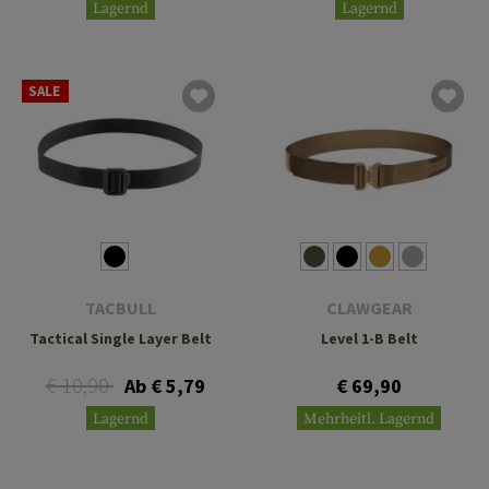
Lagernd
Lagernd
SALE
TACBULL
CLAWGEAR
Tactical Single Layer Belt
Level 1-B Belt
€ 10,90
Ab € 5,79
€ 69,90
Lagernd
Mehrheitl. Lagernd