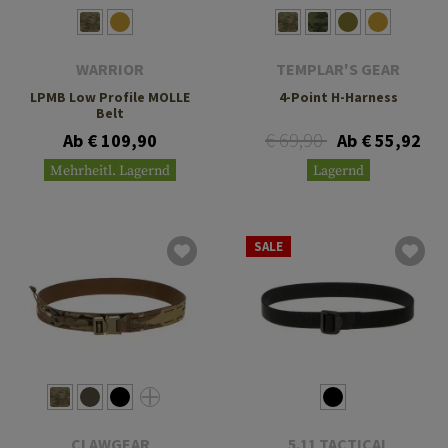
WARRIOR
TEMPLAR'S GEAR
LPMB Low Profile MOLLE
4-Point H-Harness
Belt
€ 69,90
Ab € 109,90
Ab € 55,92
Mehrheitl. Lagernd
Lagernd
SALE
CLAWGEAR
5.11 TACTICAL