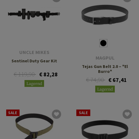
UNCLE MIKES
MAGPUL
Sentinel Duty Gear Kit
Tejas Gun Belt 2.0 – "El
Burro"
€ 119,90
€ 82,28
€ 74,90
€ 67,41
Lagernd
Lagernd
SALE
SALE