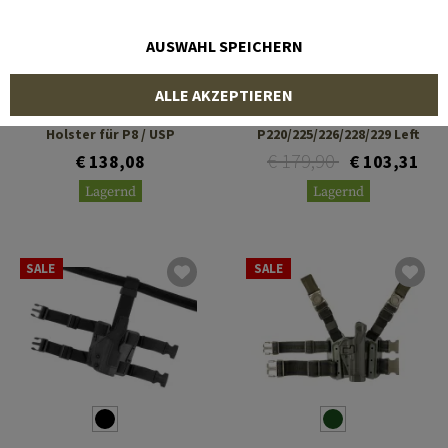
AUSWAHL SPEICHERN
FRONTLINE
BLACKHAWK
ALLE AKZEPTIEREN
Tactical HDL Kydex
SERPA Holster für
Holster für P8 / USP
P220/225/226/228/229 Left
€ 179,90
€ 138,08
€ 103,31
Lagernd
Lagernd
SALE
SALE