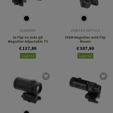
LEAPERS
VORTEX OPTICS
3x Flip-to-Side QD
V3XM Magnifier with Flip
Magnifier Adjustable TS
Mount
€ 137,90
€ 307,90
Lagernd
Lagernd