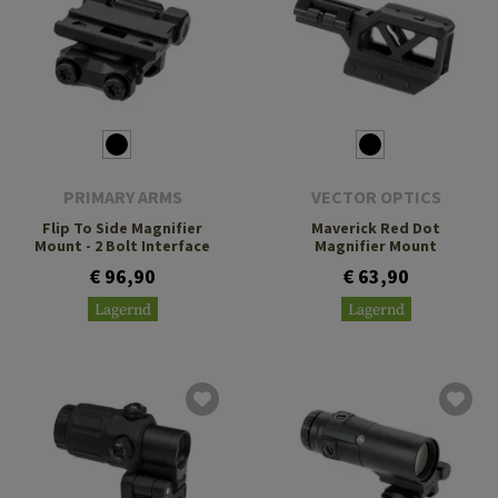
PRIMARY ARMS
VECTOR OPTICS
Flip To Side Magnifier
Maverick Red Dot
Mount - 2 Bolt Interface
Magnifier Mount
€ 96,90
€ 63,90
Lagernd
Lagernd