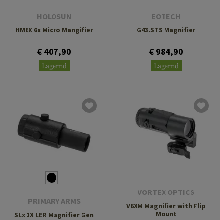
HOLOSUN
EOTECH
HM6X 6x Micro Mangifier
G43.STS Magnifier
€ 407,90
€ 984,90
Lagernd
Lagernd
VORTEX OPTICS
PRIMARY ARMS
V6XM Magnifier with Flip
Mount
SLx 3X LER Magnifier Gen