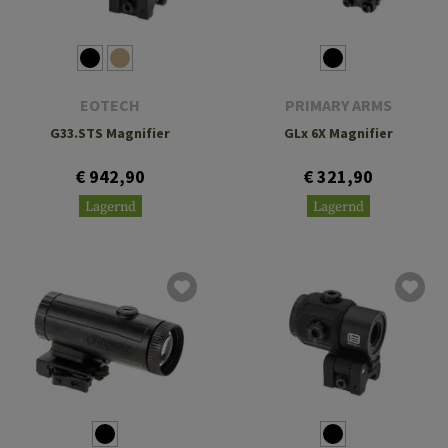
EOTECH
PRIMARY ARMS
G33.STS Magnifier
GLx 6X Magnifier
€ 942,90
€ 321,90
Lagernd
Lagernd