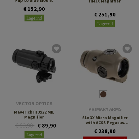
Flip to Side Mount
HM3X Magnifier
€ 152,90
€ 251,90
Lagernd
Lagernd
VECTOR OPTICS
PRIMARY ARMS
Maverick III 3x22 MIL
Magnifier
SLx 3X Micro Magnifier
with ACSS Pegasus
€ 89,90
€ 89,90
Ranging Reticle
€ 238,90
Lagernd