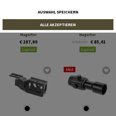
AUSWAHL SPEICHERN
HOLOSUN
PRIMARY ARMS
ALLE AKZEPTIEREN
HM3X Micro 3x Micro
Gen III 3X Red Dot
Magnifier
Magnifier
€ 94,90
€ 287,90
€ 85,41
Lagernd
Lagernd
SALE