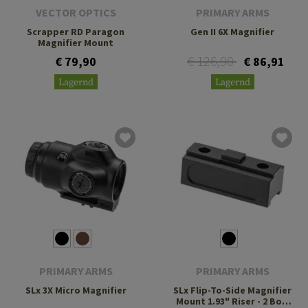
VECTOR OPTICS
PRIMARY ARMS
Scrapper RD Paragon
Gen II 6X Magnifier
Magnifier Mount
€ 126,90
€ 79,90
€ 86,91
Lagernd
Lagernd
PRIMARY ARMS
PRIMARY ARMS
SLx 3X Micro Magnifier
SLx Flip-To-Side Magnifier
Mount 1.93" Riser - 2 Bolt