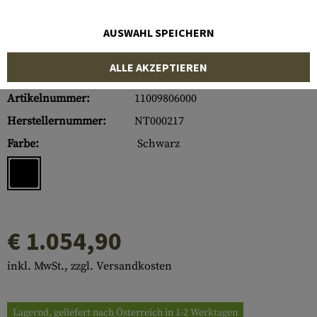
AUSWAHL SPEICHERN
ALLE AKZEPTIEREN
Artikelnummer:
11009806000
Herstellernummer:
NT000217
Farbe:
Schwarz
€ 1.054,90
inkl. MwSt., zzgl. Versandkosten
Lagernd, geliefert nach Österreich in 1-2 Werktagen