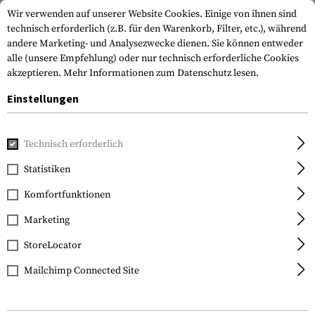
Wir verwenden auf unserer Website Cookies. Einige von ihnen sind
technisch erforderlich (z.B. für den Warenkorb, Filter, etc.), während
andere Marketing- und Analysezwecke dienen. Sie können entweder
alle (unsere Empfehlung) oder nur technisch erforderliche Cookies
akzeptieren.
Mehr Informationen zum Datenschutz lesen.
Einstellungen
Home
Waffenzubehör
Licht & Laser
Batterien
18650 
Technisch erforderlich
Clawgear
Statistiken
18650 Battery 3.7V
Komfortfunktionen
2600mAh
Marketing
StoreLocator
Mailchimp Connected Site