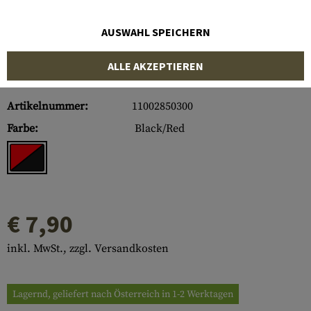
AUSWAHL SPEICHERN
ALLE AKZEPTIEREN
Artikelnummer:
11002850300
Farbe:
Black/Red
€ 7,90
inkl. MwSt., zzgl. Versandkosten
Lagernd, geliefert nach Österreich in 1-2 Werktagen