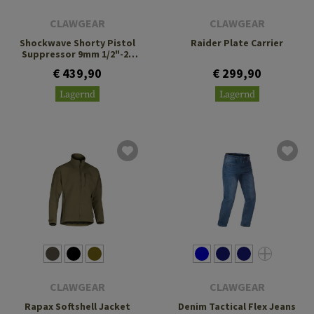
CLAWGEAR
CLAWGEAR
Shockwave Shorty Pistol
Raider Plate Carrier
Suppressor 9mm 1/2"-28
UNEF
€ 439,90
€ 299,90
Lagernd
Lagernd
CLAWGEAR
CLAWGEAR
Rapax Softshell Jacket
Denim Tactical Flex Jeans