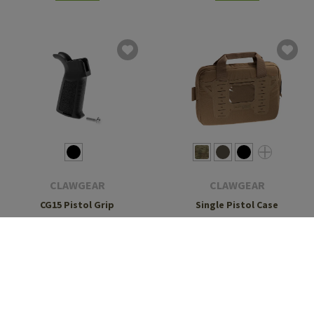
CLAWGEAR
CLAWGEAR
CG15 Pistol Grip
Single Pistol Case
€ 19,90
€ 64,90
Lagernd
Lagernd
SALE