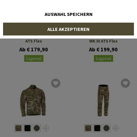
AUSWAHL SPEICHERN
CLAWGEAR
CLAWGEAR
ALLE AKZEPTIEREN
Operator Field Shirt MK III
Operator Combat Pants
ATS Flex
MK III ATS Flex
Ab € 179,90
Ab € 199,90
Lagernd
Lagernd