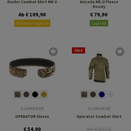
Raider Combat Shirt MK V
Aviceda Mk.II Fleece
Hoody
Ab € 109,90
€ 79,90
Teilweise Lagernd
Lagernd
SALE
CLAWGEAR
CLAWGEAR
OPERATOR Sleeve
Operator Combat Shirt
Ab € 89,90
€ 54,90