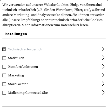
Wir verwenden auf unserer Website Cookies. Einige von ihnen sind
technisch erforderlich (z.B. für den Warenkorb, Filter, etc.), während
andere Marketing- und Analysezwecke dienen. Sie können entweder
alle (unsere Empfehlung) oder nur technisch erforderliche Cookies
akzeptieren.
Mehr Informationen zum Datenschutz lesen.
Einstellungen
Home
Waffenzubehör
Licht & Laser
Batterien
NL1836
Technisch erforderlich
Nitecore
Statistiken
NL1836R 18650 USB-C
Komfortfunktionen
Battery 3.6V 3600mAh
Marketing
StoreLocator
Mailchimp Connected Site