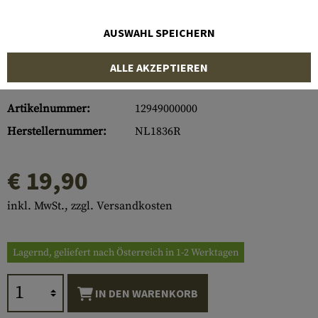
AUSWAHL SPEICHERN
ALLE AKZEPTIEREN
Artikelnummer:
12949000000
Herstellernummer:
NL1836R
€ 19,90
inkl. MwSt., zzgl. Versandkosten
Lagernd, geliefert nach Österreich in 1-2 Werktagen
IN DEN WARENKORB