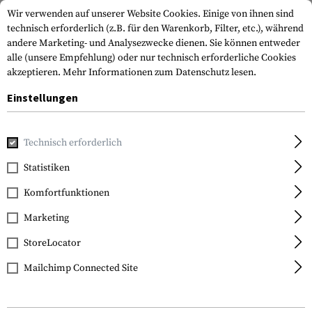
Wir verwenden auf unserer Website Cookies. Einige von ihnen sind
technisch erforderlich (z.B. für den Warenkorb, Filter, etc.), während
andere Marketing- und Analysezwecke dienen. Sie können entweder
alle (unsere Empfehlung) oder nur technisch erforderliche Cookies
akzeptieren.
Mehr Informationen zum Datenschutz lesen.
Einstellungen
Home
Waffenzubehör
Optik & Zielvorrichtungen
Zielfe
Technisch erforderlich
Leapers
Statistiken
30mm QD CNC Mount
Komfortfunktionen
Rings Low
Marketing
StoreLocator
Mailchimp Connected Site