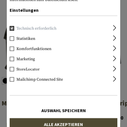
Einstellungen
Technisch erforderlich
Statistiken
Komfortfunktionen
Marketing
StoreLocator
Mailchimp Connected Site
MAGPUL
MAGPUL
MOE Grip
MOE-K Gri
AUSWAHL SPEICHERN
€ 23,90
Ab € 24,90
ALLE AKZEPTIEREN
Lagernd
Lagernd