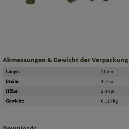
Hülsenauswurfschilde
Reinigungskits
Laufhüllen
Gasblöcke
Abdeckungen für Verschlussöffnungen
Diverses
Abmessungen & Gewicht der Verpackung
Länge:
11 cm
Breite:
4.7 cm
Höhe:
2.4 cm
Gewicht:
0.113 kg
Downloads