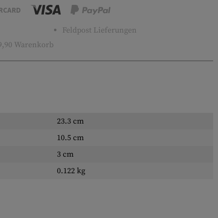
RCARD
Feldpost Lieferungen
9,90 Warenkorb
23.3 cm
10.5 cm
3 cm
0.122 kg