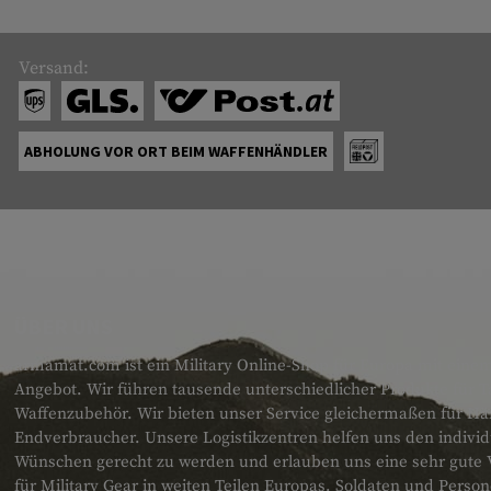
Versand:
ABHOLUNG VOR ORT BEIM WAFFENHÄNDLER
ÜBER UNS
armamat.com ist ein Military Online-Shop für Europa mit einem
Angebot. Wir führen tausende unterschiedlicher Produkte für T
Waffenzubehör. Wir bieten unser Service gleichermaßen für H
Endverbraucher. Unsere Logistikzentren helfen uns den individ
Wünschen gerecht zu werden und erlauben uns eine sehr gute 
für Military Gear in weiten Teilen Europas. Soldaten und Pers