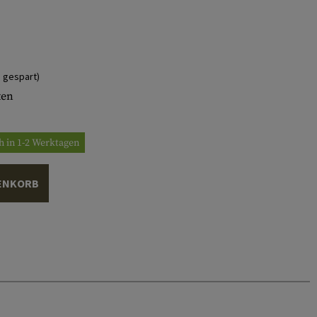
 gespart)
ten
h in 1-2 Werktagen
ENKORB