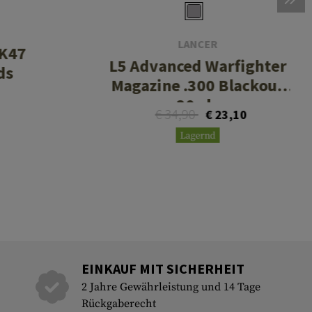
LANCER
AK47
L5 Advanced Warfighter
ds
Magazine .300 Blackout
30rds
€ 34,90
€ 23,10
Lagernd
EINKAUF MIT SICHERHEIT
2 Jahre Gewährleistung und 14 Tage
Rückgaberecht