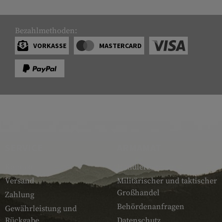
Bezahlmethoden:
VORKASSE
MASTERCARD
SERVICE
ARMAMAT
Kontakt
Händlerbereich
Versand
Militärischer und taktischer
Großhandel
Zahlung
Behördenanfragen
Gewährleistung und
Rückgabe
Datenschutz