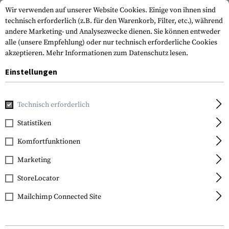
Wir verwenden auf unserer Website Cookies. Einige von ihnen sind
technisch erforderlich (z.B. für den Warenkorb, Filter, etc.), während
andere Marketing- und Analysezwecke dienen. Sie können entweder
alle (unsere Empfehlung) oder nur technisch erforderliche Cookies
akzeptieren.
Mehr Informationen zum Datenschutz lesen.
Einstellungen
Home
Waffenzubehör
Schäfte
Hinterschäfte
AR-15 A
Technisch erforderlich
Leapers
Statistiken
AR-15 A2 Stock
Komfortfunktionen
Assembly
Marketing
StoreLocator
Mailchimp Connected Site