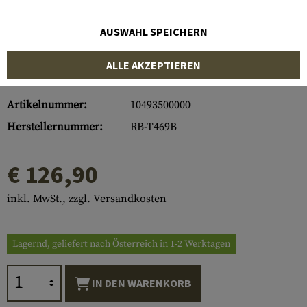
AUSWAHL SPEICHERN
ALLE AKZEPTIEREN
Artikelnummer:
10493500000
Herstellernummer:
RB-T469B
€ 126,90
inkl. MwSt., zzgl. Versandkosten
Lagernd, geliefert nach Österreich in 1-2 Werktagen
IN DEN WARENKORB