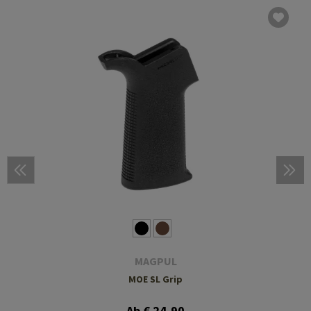
MAGPUL
MOE SL Grip
Ab € 24,90