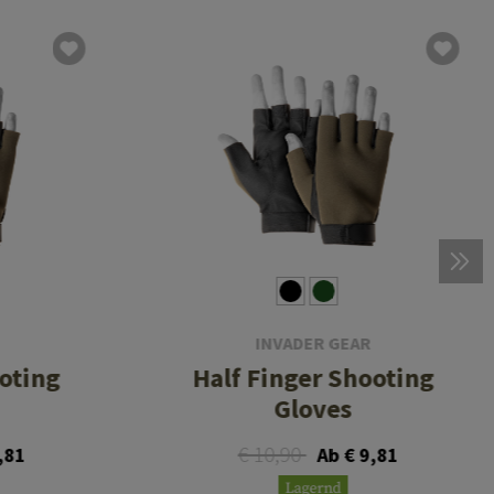
INVADER GEAR
oting
Half Finger Shooting
Gloves
€ 10,90
,81
Ab € 9,81
Lagernd