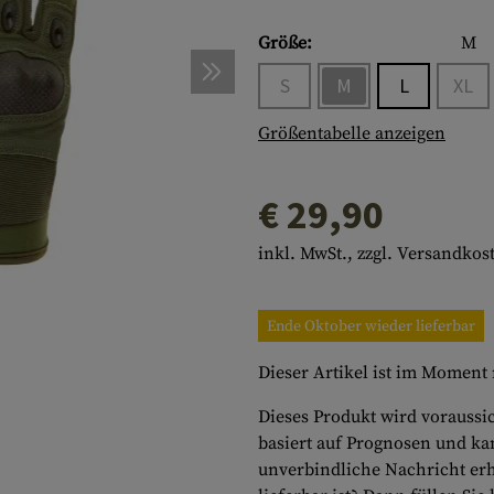
inseneinsätze
en
ärfer
s
RTEIDIGUNG
Montagen
Notfallausrüstung
Körperpflege
WERKZEUGE
Multitools
Größe:
M
s
hör
ens
DISE
Zubehör
Macheten
HÄNGEMATTEN
S
M
L
XL
e
tel
latten
Beile
ISOMATTEN
Größentabelle anzeigen
lag & Reinigung
atronen
Sägen
UHREN
€ 29,90
Schaufeln
KOMPASSE
Diverses
PARACORD
Paracord Bracelets
Armbänder
inkl. MwSt., zzgl. Versandkos
Ende Oktober wieder lieferbar
Dieser Artikel ist im Moment n
Dieses Produkt wird voraussi
basiert auf Prognosen und ka
unverbindliche Nachricht erh