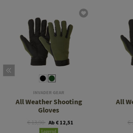
INVADER GEAR
All Weather Shooting
All W
Gloves
€ 13,90
€ 
Ab € 12,51
Lagernd