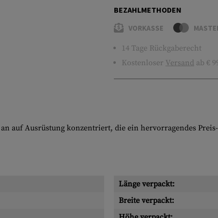
BEZAHLMETHODEN
VORKASSE
MASTE
14 Tage Rückgaberecht
Kostenloser
Versand
ab € 9
an auf Ausrüstung konzentriert, die ein hervorragendes Preis-
Länge verpackt:
Breite verpackt:
Höhe verpackt: