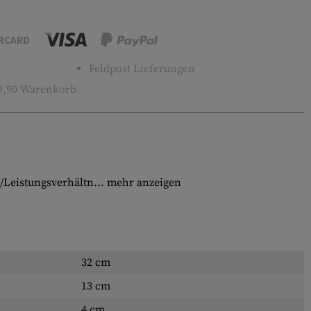
RCARD
Feldpost Lieferungen
9,90 Warenkorb
/Leistungsverhältn...
mehr anzeigen
32 cm
13 cm
4 cm