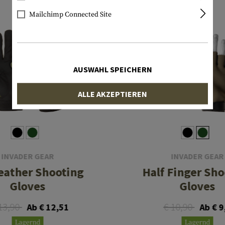
Mailchimp Connected Site
AUSWAHL SPEICHERN
ALLE AKZEPTIEREN
INVADER GEAR
INVADER GEAR
eather Shooting
Half Finger Sho
Gloves
Gloves
13,90
€ 10,90
Ab € 12,51
Ab € 9
Lagernd
Lagernd