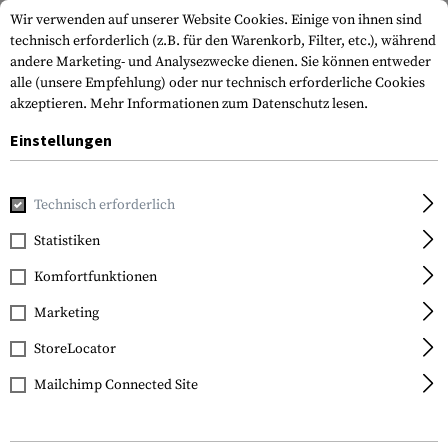
Wir verwenden auf unserer Website Cookies. Einige von ihnen sind
technisch erforderlich (z.B. für den Warenkorb, Filter, etc.), während
andere Marketing- und Analysezwecke dienen. Sie können entweder
alle (unsere Empfehlung) oder nur technisch erforderliche Cookies
akzeptieren.
Mehr Informationen zum Datenschutz lesen.
Einstellungen
Home
Tactical Gear
Patches & Aufnäher
Gummi-Patche
Technisch erforderlich
JTG
Statistiken
Bloodtype Square
Komfortfunktionen
Rubber Patch 0 Neg
Marketing
StoreLocator
Mailchimp Connected Site