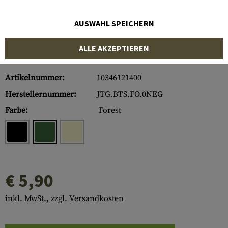
AUSWAHL SPEICHERN
ALLE AKZEPTIEREN
Artikelnummer:
10346121400
Herstellernummer:
JTG.BTS.FO.0NEG
Farbe:
Forest
€ 5,90
inkl. MwSt., zzgl. Versandkosten