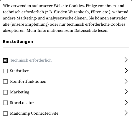
Wir verwenden auf unserer Website Cookies. Einige von ihnen sind
technisch erforderlich (z.B. für den Warenkorb, Filter, etc.), während
andere Marketing- und Analysezwecke dienen. Sie können entweder
alle (unsere Empfehlung) oder nur technisch erforderliche Cookies
akzeptieren.
Mehr Informationen zum Datenschutz lesen.
Einstellungen
Home
Waffenzubehör
Pflege und Wartung
Reinigung
Technisch erforderlich
General Nano Protection
Statistiken
Bore Cleaning Foam
Komfortfunktionen
400ml
Marketing
StoreLocator
Mailchimp Connected Site