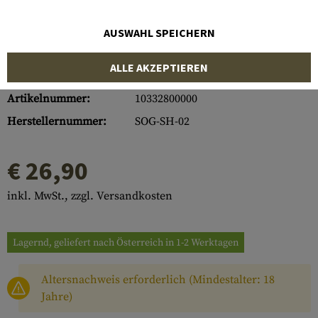
AUSWAHL SPEICHERN
ALLE AKZEPTIEREN
Artikelnummer:
10332800000
Herstellernummer:
SOG-SH-02
€ 26,90
inkl. MwSt., zzgl. Versandkosten
Lagernd, geliefert nach Österreich in 1-2 Werktagen
Altersnachweis erforderlich (Mindestalter: 18
Jahre)