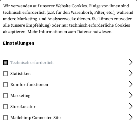
Wir verwenden auf unserer Website Cookies. Einige von ihnen sind
technisch erforderlich (z.B. für den Warenkorb, Filter, etc.), während
andere Marketing- und Analysezwecke dienen. Sie können entweder
alle (unsere Empfehlung) oder nur technisch erforderliche Cookies
akzeptieren.
Mehr Informationen zum Datenschutz lesen.
Einstellungen
Home
Ausrüstung
Messer
Messerschärfer
Counterto
Technisch erforderlich
SOG Knives
Statistiken
Countertop Sharpener
Komfortfunktionen
Marketing
StoreLocator
Mailchimp Connected Site