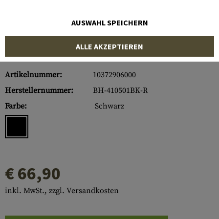
AUSWAHL SPEICHERN
ALLE AKZEPTIEREN
Artikelnummer:
10372906000
Herstellernummer:
BH-410501BK-R
Farbe:
Schwarz
€ 66,90
inkl. MwSt., zzgl. Versandkosten