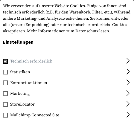
Wir verwenden auf unserer Website Cookies. Einige von ihnen sind
technisch erforderlich (z.B. für den Warenkorb, Filter, etc.), während
andere Marketing- und Analysezwecke dienen. Sie können entweder
alle (unsere Empfehlung) oder nur technisch erforderliche Cookies
akzeptieren.
Mehr Informationen zum Datenschutz lesen.
Einstellungen
Home
Tactical Gear
Holster
Gürtelholster
CQC SERPA 
Technisch erforderlich
Blackhawk
Statistiken
CQC SERPA Holster for
Komfortfunktionen
Glock 26 / 27 / 33
Marketing
StoreLocator
Mailchimp Connected Site