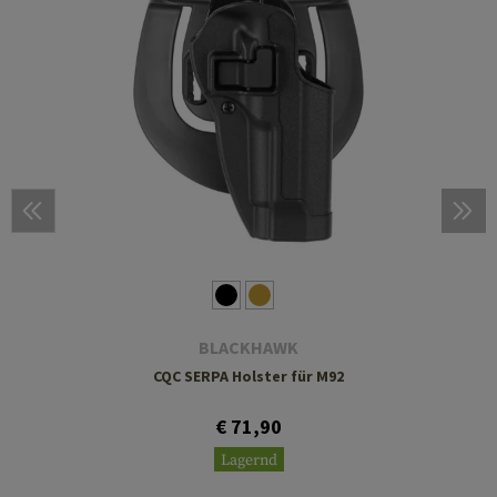
BLACKHAWK
CQC SERPA Holster für M92
€ 71,90
Lagernd