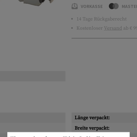
VORKASSE
MASTE
14 Tage Rückgaberecht
Kostenloser
Versand
ab € 9
Länge verpackt:
Breite verpackt: