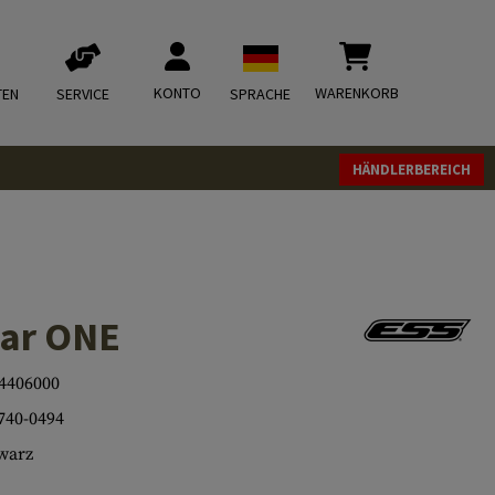
KONTO
WARENKORB
TEN
SERVICE
SPRACHE
HÄNDLERBEREICH
lar ONE
4406000
740-0494
warz