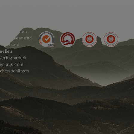
GÜTESIEGEL
 sehr breiten
actical Gear und
ändler und
uellen
Verfügbarkeit
onen aus dem
schen schätzen