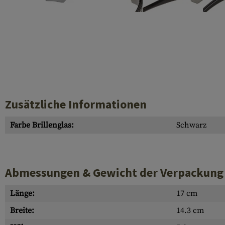
Hülsenauswurfschilde
Reinigungskits
Laufhüllen
Gasblöcke
Abdeckungen für Verschlussöffnungen
Diverses
Zusätzliche Informationen
Farbe Brillenglas:
Schwarz
Abmessungen & Gewicht der Verpackung
Länge:
17 cm
Breite:
14.3 cm