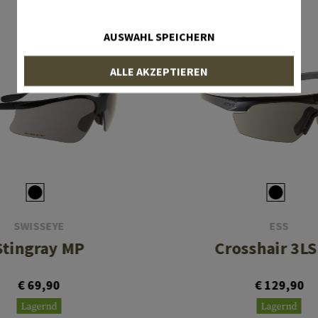
AUSWAHL SPEICHERN
ALLE AKZEPTIEREN
SWISSEYE
ESS
Stingray MP
Crosshair 3LS
€ 69,90
€ 129,90
Lagernd
Lagernd