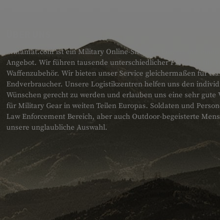
ÜBER UNS
armamat.com ist ein Military Online-Shop für Europa mit einem
Angebot. Wir führen tausende unterschiedlicher Produkte für T
Waffenzubehör. Wir bieten unser Service gleichermaßen für H
Endverbraucher. Unsere Logistikzentren helfen uns den individ
Wünschen gerecht zu werden und erlauben uns eine sehr gute 
für Military Gear in weiten Teilen Europas. Soldaten und Pers
Law Enforcement Bereich, aber auch Outdoor-begeisterte Men
unsere unglaubliche Auswahl.