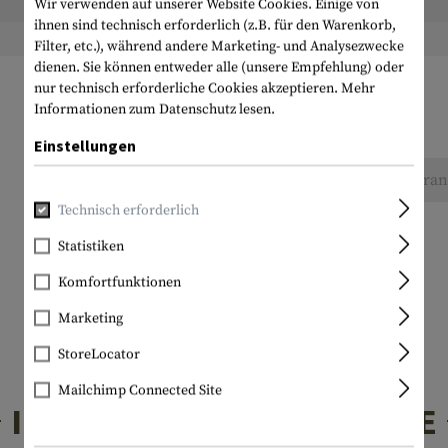
Wir verwenden auf unserer Website Cookies. Einige von
Höhe verpackt:
ihnen sind technisch erforderlich (z.B. für den Warenkorb,
Gewicht verpackt:
Filter, etc.), während andere Marketing- und Analysezwecke
dienen. Sie können entweder alle (unsere Empfehlung) oder
nur technisch erforderliche Cookies akzeptieren.
Mehr
Informationen zum Datenschutz lesen.
Einstellungen
Keine Bewertungen gefunden. Gehen Sie voran 
Technisch erforderlich
Statistiken
Komfortfunktionen
Marketing
StoreLocator
Mailchimp Connected Site
INTERESSANTE PRODUKTE