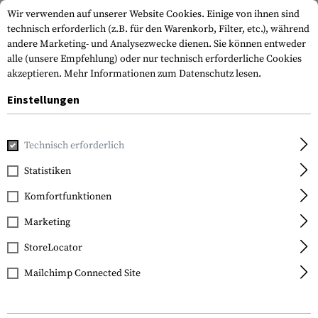
Wir verwenden auf unserer Website Cookies. Einige von ihnen sind
technisch erforderlich (z.B. für den Warenkorb, Filter, etc.), während
andere Marketing- und Analysezwecke dienen. Sie können entweder
alle (unsere Empfehlung) oder nur technisch erforderliche Cookies
akzeptieren.
Mehr Informationen zum Datenschutz lesen.
Einstellungen
Home
Waffenzubehör
Optik & Zielvorrichtungen
Zielfe
Technisch erforderlich
Vortex Optics
Statistiken
Diamondback Tactical
Komfortfunktionen
FFP 4-16x44 MRAD
Marketing
StoreLocator
Mailchimp Connected Site