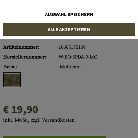
AUSWAHL SPEICHERN
ALLE AKZEPTIEREN
Artikelnummer:
10605175100
Herstellernummer:
W-EO-SPDA-9-MC
Farbe:
Multicam
€ 19,90
inkl. MwSt., zzgl. Versandkosten