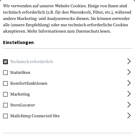
Wir verwenden auf unserer Website Cookies. Einige von ihnen sind
technisch erforderlich (z.B. für den Warenkorb, Filter, etc.), während
andere Marketing- und Analysezwecke dienen. Sie können entweder
alle (unsere Empfehlung) oder nur technisch erforderliche Cookies
akzeptieren.
Mehr Informationen zum Datenschutz lesen.
Einstellungen
Home
Tactical Gear
Pouches
Magazintaschen
Pisto
Technisch erforderlich
Warrior
Statistiken
Direct Action Single
Komfortfunktionen
Pistol Mag Pouch 9mm
Marketing
StoreLocator
Mailchimp Connected Site