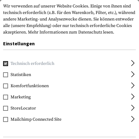
Wir verwenden auf unserer Website Cookies. Einige von ihnen sind
technisch erforderlich (z.B. für den Warenkorb, Filter, etc.), während
andere Marketing- und Analysezwecke dienen. Sie können entweder
alle (unsere Empfehlung) oder nur technisch erforderliche Cookies
akzeptieren.
Mehr Informationen zum Datenschutz lesen.
Einstellungen
Home
Tactical Gear
Pouches
Magazintaschen
Pisto
Technisch erforderlich
IMI Defense
Statistiken
Double Magazine Pouch
Komfortfunktionen
for Glock Pistols
Marketing
StoreLocator
Mailchimp Connected Site