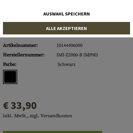
AUSWAHL SPEICHERN
ALLE AKZEPTIEREN
Artikelnummer:
10144406000
Herstellernummer:
IMI-Z2000-B (MP00)
Farbe:
Schwarz
€ 33,90
inkl. MwSt., zzgl. Versandkosten