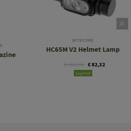
NITECORE
R
HC65M V2 Helmet Lamp
azine
€ 102,90
€ 82,32
Lagernd