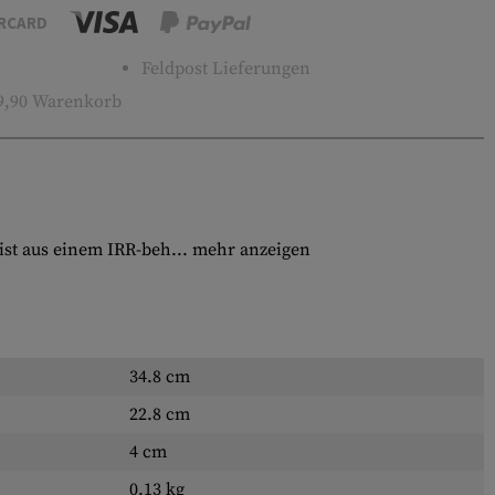
RCARD
Feldpost Lieferungen
9,90 Warenkorb
st aus einem IRR-beh...
mehr anzeigen
34.8 cm
22.8 cm
4 cm
0.13 kg