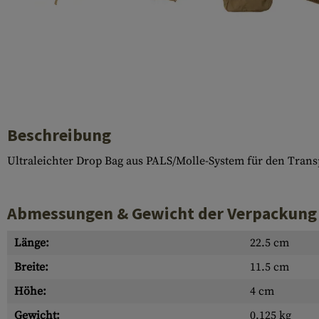
Hülsenauswurfschilde
Reinigungskits
Laufhüllen
Gasblöcke
Abdeckungen für Verschlussöffnungen
Beschreibung
Diverses
Ultraleichter Drop Bag aus PALS/Molle-System für den Tran
Abmessungen & Gewicht der Verpackung
Länge:
22.5 cm
Breite:
11.5 cm
Höhe:
4 cm
Gewicht:
0.125 kg