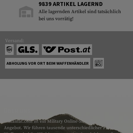
9839 ARTIKEL LAGERND
Alle lagernden Artikel sind tatsächlich
bei uns vorrätig!
Versand:
ABHOLUNG VOR ORT BEIM WAFFENHÄNDLER
ÜBER UNS
armamat.com ist ein Military Online-Shop für Europa mit einem
Angebot. Wir führen tausende unterschiedlicher Produkte für T