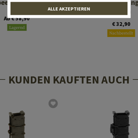
peed Dump Pouch
Slim Line Foldi
ALLE AKZEPTIEREN
Pouch
Ab € 58,90
€ 32,90
Lagernd
Nachbestellt
KUNDEN KAUFTEN AUCH