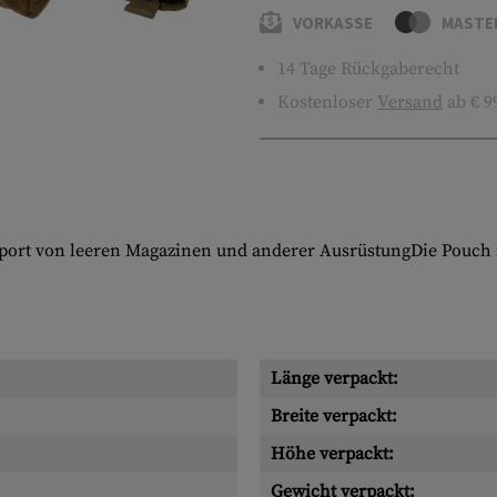
VORKASSE
MASTE
14 Tage Rückgaberecht
Kostenloser
Versand
ab € 9
sport von leeren Magazinen und anderer AusrüstungDie Pouch i
Länge verpackt:
Breite verpackt:
Höhe verpackt:
Gewicht verpackt: