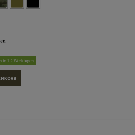
ten
h in 1-2 Werktagen
ENKORB