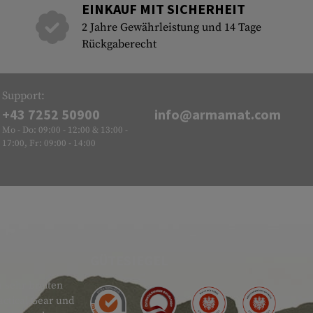
EINKAUF MIT SICHERHEIT
2 Jahre Gewährleistung und 14 Tage
Rückgaberecht
Support:
+43 7252 50900
info@armamat.com
Mo - Do: 09:00 - 12:00 & 13:00 -
17:00, Fr: 09:00 - 14:00
GÜTESIEGEL
 sehr breiten
actical Gear und