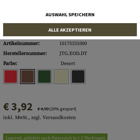
AUSWAHL SPEICHERN
ALLE AKZEPTIEREN
Artikelnummer:
10175331000
Herstellernummer:
JTG.EOD.DT
Farbe:
Desert
€ 3,92
€ 4,90
(20% gespart)
inkl. MwSt., zzgl. Versandkosten
Lagernd, geliefert nach Österreich in 1-2 Werktagen