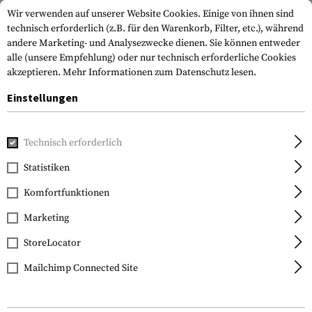
Wir verwenden auf unserer Website Cookies. Einige von ihnen sind
technisch erforderlich (z.B. für den Warenkorb, Filter, etc.), während
andere Marketing- und Analysezwecke dienen. Sie können entweder
alle (unsere Empfehlung) oder nur technisch erforderliche Cookies
akzeptieren.
Mehr Informationen zum Datenschutz lesen.
Einstellungen
Home
Tactical Gear
Patches & Aufnäher
Gummi-Patche
Technisch erforderlich
JTG
Statistiken
EOD Rubber Patch
Komfortfunktionen
Marketing
StoreLocator
Mailchimp Connected Site