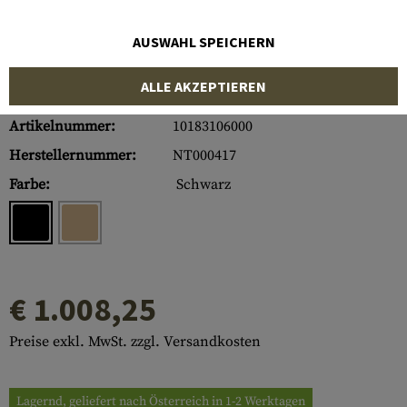
AUSWAHL SPEICHERN
ALLE AKZEPTIEREN
Artikelnummer:
10183106000
Herstellernummer:
NT000417
Farbe:
Schwarz
€ 1.008,25
Preise exkl. MwSt. zzgl. Versandkosten
Lagernd, geliefert nach Österreich in 1-2 Werktagen