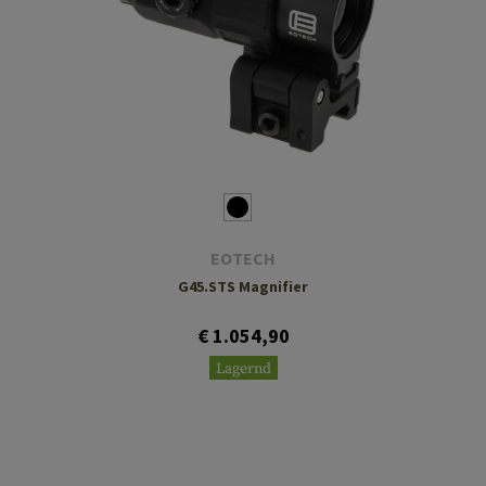
EOTECH
G45.STS Magnifier
€ 1.054,90
Lagernd