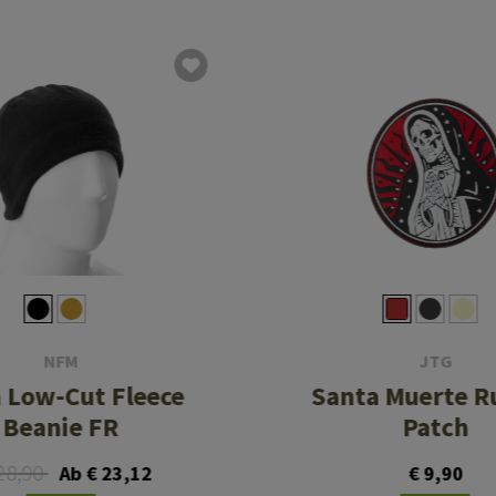
NFM
JTG
 Low-Cut Fleece
Santa Muerte R
Beanie FR
Patch
28,90
Ab € 23,12
€ 9,90