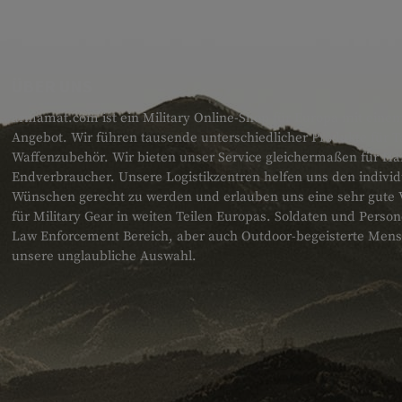
ÜBER UNS
armamat.com ist ein Military Online-Shop für Europa mit einem
Angebot. Wir führen tausende unterschiedlicher Produkte für T
Waffenzubehör. Wir bieten unser Service gleichermaßen für H
Endverbraucher. Unsere Logistikzentren helfen uns den individ
Wünschen gerecht zu werden und erlauben uns eine sehr gute 
für Military Gear in weiten Teilen Europas. Soldaten und Pers
Law Enforcement Bereich, aber auch Outdoor-begeisterte Men
unsere unglaubliche Auswahl.