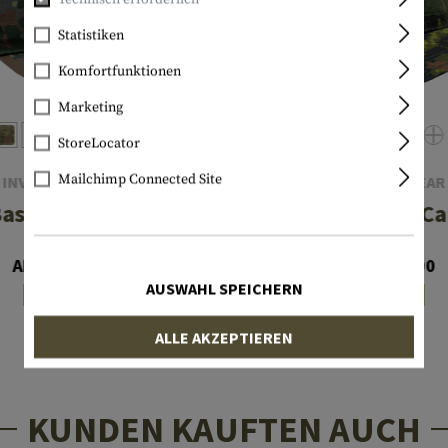
Statistiken
Komfortfunktionen
Marketing
StoreLocator
Mailchimp Connected Site
INVADER GEAR
INVADER GEAR
aseball Cap
Baseball C
Ab € 10,90
Ab € 10,90
AUSWAHL SPEICHERN
Lagernd
Lagernd
ALLE AKZEPTIEREN
KUNDEN KAUFTEN AUCH