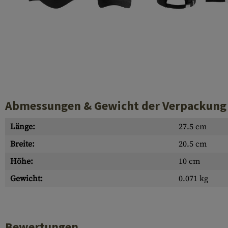
Hülsenauswurfschilde
Reinigungskits
Laufhüllen
Gasblöcke
Abdeckungen für Verschlussöffnungen
Diverses
Abmessungen & Gewicht der Verpackung
Länge:
27.5 cm
Breite:
20.5 cm
Höhe:
10 cm
Gewicht:
0.071 kg
Bewertungen