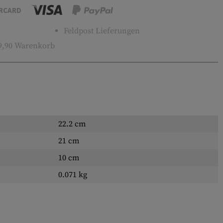
RCARD
Feldpost Lieferungen
9,90 Warenkorb
22.2 cm
21 cm
10 cm
0.071 kg