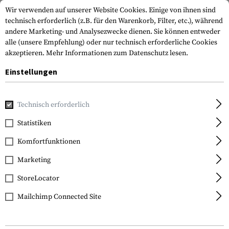
Wir verwenden auf unserer Website Cookies. Einige von ihnen sind
technisch erforderlich (z.B. für den Warenkorb, Filter, etc.), während
andere Marketing- und Analysezwecke dienen. Sie können entweder
alle (unsere Empfehlung) oder nur technisch erforderliche Cookies
akzeptieren.
Mehr Informationen zum Datenschutz lesen.
Einstellungen
Home
Tactical Gear
Patches & Aufnäher
Gummi-Patche
Technisch erforderlich
JTG
Statistiken
I Support Single Mums
Komfortfunktionen
Rubber Patch
Marketing
StoreLocator
Mailchimp Connected Site