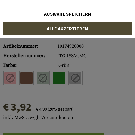
AUSWAHL SPEICHERN
ALLE AKZEPTIEREN
Artikelnummer:
10174920000
Herstellernummer:
JTG.ISSM.MC
Farbe:
Grün
€ 3,92
€ 4,90
(20% gespart)
inkl. MwSt., zzgl. Versandkosten