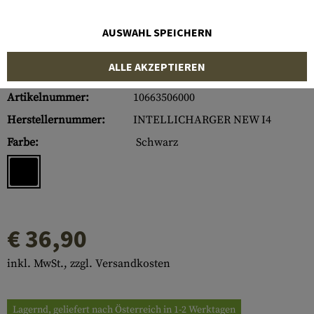
AUSWAHL SPEICHERN
ALLE AKZEPTIEREN
Artikelnummer:
10663506000
Herstellernummer:
INTELLICHARGER NEW I4
Farbe:
Schwarz
€ 36,90
inkl. MwSt., zzgl. Versandkosten
Lagernd, geliefert nach Österreich in 1-2 Werktagen