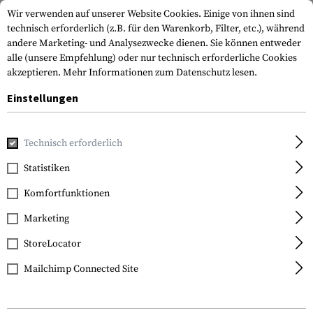
Wir verwenden auf unserer Website Cookies. Einige von ihnen sind
technisch erforderlich (z.B. für den Warenkorb, Filter, etc.), während
andere Marketing- und Analysezwecke dienen. Sie können entweder
alle (unsere Empfehlung) oder nur technisch erforderliche Cookies
akzeptieren.
Mehr Informationen zum Datenschutz lesen.
Einstellungen
Home
Outdoor & Survival
Strom & Energie
Ladegeräte
Technisch erforderlich
Nitecore
Statistiken
Intellicharger NEW i4
Komfortfunktionen
Marketing
StoreLocator
Mailchimp Connected Site