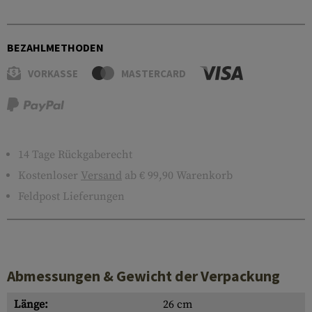
BEZAHLMETHODEN
VORKASSE
MASTERCARD
14 Tage Rückgaberecht
Kostenloser
Versand
ab € 99,90 Warenkorb
Feldpost Lieferungen
Abmessungen & Gewicht der Verpackung
Länge:
26 cm