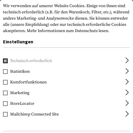
Wir verwenden auf unserer Website Cookies. Einige von ihnen sind
technisch erforderlich (z.B. für den Warenkorb, Filter, etc.), während
andere Marketing- und Analysezwecke dienen. Sie können entweder
alle (unsere Empfehlung) oder nur technisch erforderliche Cookies
akzeptieren.
Mehr Informationen zum Datenschutz lesen.
Einstellungen
Home
Tactical Gear
Trinksysteme
Trinkbeutel
Kanga
Technisch erforderlich
Source
Statistiken
Kangaroo 1L
Komfortfunktionen
Collapsible Canteen
Marketing
StoreLocator
Mailchimp Connected Site