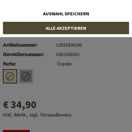
AUSWAHL SPEICHERN
ALLE AKZEPTIEREN
Artikelnummer:
12031830100
Herstellernummer:
4301550201
Farbe:
Coyote
€ 34,90
inkl. MwSt., zzgl. Versandkosten