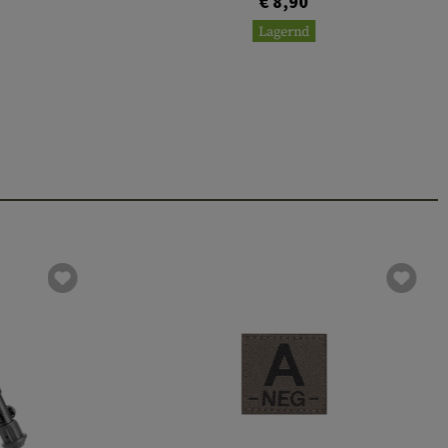
€ 8,90
Lagernd