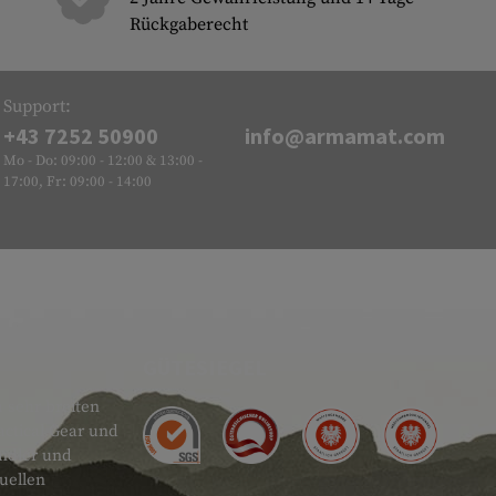
Rückgaberecht
Support:
+43 7252 50900
info@armamat.com
Mo - Do: 09:00 - 12:00 & 13:00 -
17:00, Fr: 09:00 - 14:00
GÜTESIEGEL
 sehr breiten
actical Gear und
ändler und
uellen