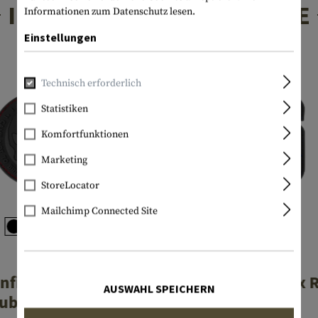
INTERESSANTE PRODUKTE
Informationen zum Datenschutz lesen.
Einstellungen
Technisch erforderlich
Statistiken
Komfortfunktionen
Marketing
StoreLocator
Mailchimp Connected Site
JTG
JTG
Infidel Punisher
Watch your Six 
AUSWAHL SPEICHERN
ubber Patch
Patch