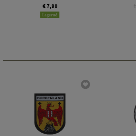
€ 7,90
Lagernd