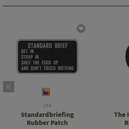
JTG
Standardbriefing
The 
Rubber Patch
R