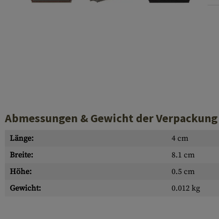
Hülsenauswurfschilde
Reinigungskits
Laufhüllen
Gasblöcke
Abdeckungen für Verschlussöffnungen
Diverses
Abmessungen & Gewicht der Verpackung
Länge:
4 cm
Breite:
8.1 cm
Höhe:
0.5 cm
Gewicht:
0.012 kg