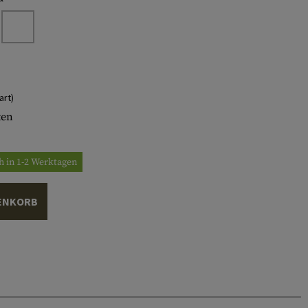
art)
ten
h in 1-2 Werktagen
ENKORB