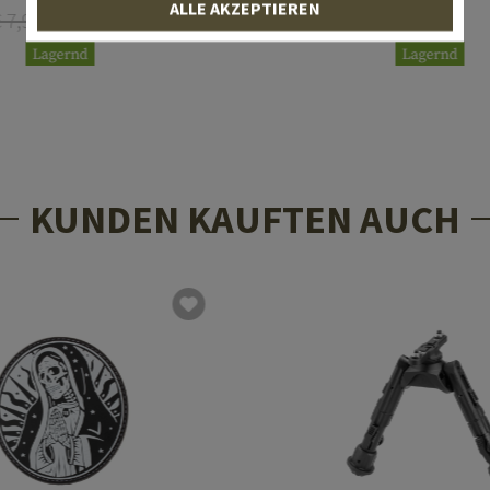
ALLE AKZEPTIEREN
€ 7,90
Ab € 6,32
€ 6,90
Lagernd
Lagernd
KUNDEN KAUFTEN AUCH