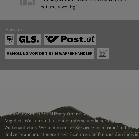
bei uns vorrätig!
Versand:
ABHOLUNG VOR ORT BEIM WAFFENHÄNDLER
ÜBER UNS
armamat.com ist ein Military Online-Shop für Europa mit einem
Angebot. Wir führen tausende unterschiedlicher Produkte für T
Waffenzubehör. Wir bieten unser Service gleichermaßen für H
Endverbraucher. Unsere Logistikzentren helfen uns den individ