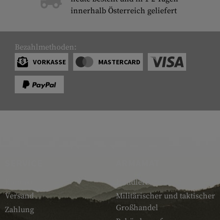
innerhalb Österreich geliefert
Bezahlmethoden:
VORKASSE
MASTERCARD
SERVICE
ARMAMAT
Kontakt
Händlerbereich
Versand
Militärischer und taktischer
Großhandel
Zahlung