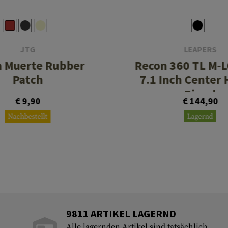
JTG
LEAPERS
a Muerte Rubber
Recon 360 TL M-L
Patch
7.1 Inch Center 
Bipod
€ 9,90
€ 144,90
Nachbestellt
Lagernd
9811 ARTIKEL LAGERND
Alle lagernden Artikel sind tatsächlich