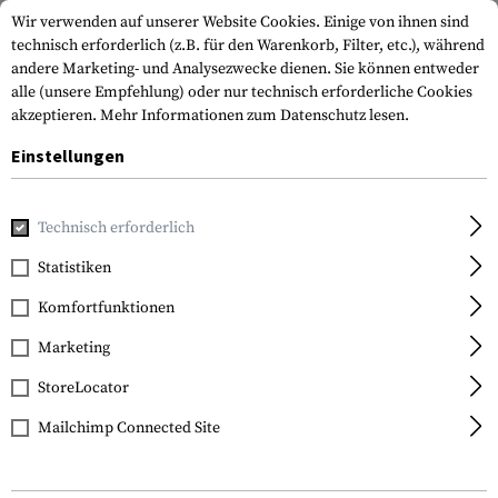
Wir verwenden auf unserer Website Cookies. Einige von ihnen sind
technisch erforderlich (z.B. für den Warenkorb, Filter, etc.), während
andere Marketing- und Analysezwecke dienen. Sie können entweder
alle (unsere Empfehlung) oder nur technisch erforderliche Cookies
akzeptieren.
Mehr Informationen zum Datenschutz lesen.
Einstellungen
Home
Tactical Gear
Holster
Gürtelholster
Level 3 Re
Technisch erforderlich
IMI Defense
Statistiken
Level 3 Retention
Komfortfunktionen
Holster for Glock 17
Marketing
StoreLocator
Mailchimp Connected Site