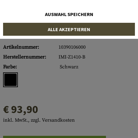
AUSWAHL SPEICHERN
ALLE AKZEPTIEREN
Artikelnummer:
10390106000
Herstellernummer:
IMI-Z1410-B
Farbe:
Schwarz
€ 93,90
inkl. MwSt., zzgl. Versandkosten