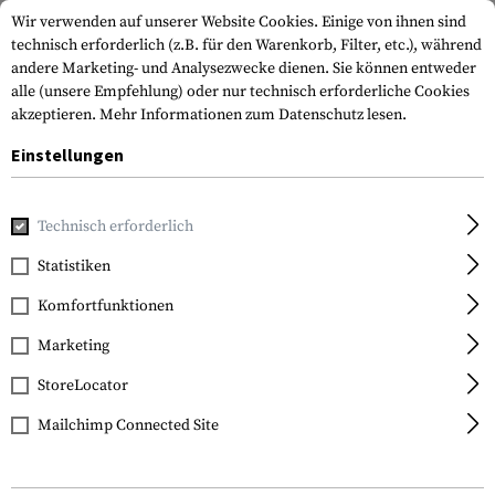
Wir verwenden auf unserer Website Cookies. Einige von ihnen sind
technisch erforderlich (z.B. für den Warenkorb, Filter, etc.), während
andere Marketing- und Analysezwecke dienen. Sie können entweder
alle (unsere Empfehlung) oder nur technisch erforderliche Cookies
akzeptieren.
Mehr Informationen zum Datenschutz lesen.
Einstellungen
Home
Waffenzubehör
Optik & Zielvorrichtungen
Kimme
Technisch erforderlich
HIVIZ
Statistiken
LiteWave Rear Sight for
Komfortfunktionen
Glock 17/19
Marketing
StoreLocator
Mailchimp Connected Site