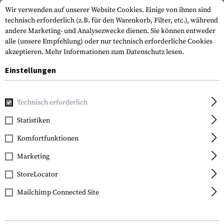
Wir verwenden auf unserer Website Cookies. Einige von ihnen sind
technisch erforderlich (z.B. für den Warenkorb, Filter, etc.), während
andere Marketing- und Analysezwecke dienen. Sie können entweder
alle (unsere Empfehlung) oder nur technisch erforderliche Cookies
akzeptieren.
Mehr Informationen zum Datenschutz lesen.
Einstellungen
Home
Outdoor & Survival
Licht
Montagen & Zubehör
Technisch erforderlich
Nitecore
Statistiken
LMA1 Mount for FAST
Komfortfunktionen
ARC Rails
Marketing
StoreLocator
Mailchimp Connected Site