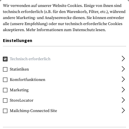
Wir verwenden auf unserer Website Cookies. Einige von ihnen sind
technisch erforderlich (z.B. für den Warenkorb, Filter, etc.), während
andere Marketing- und Analysezwecke dienen. Sie können entweder
alle (unsere Empfehlung) oder nur technisch erforderliche Cookies
akzeptieren.
Mehr Informationen zum Datenschutz lesen.
Einstellungen
Home
Waffenzubehör
Vorderschäfte
Diverse Vorderschä
Technisch erforderlich
DLG Tactical
Statistiken
M-Lok Handguard for
Komfortfunktionen
Mossberg 500-590
Marketing
StoreLocator
Mailchimp Connected Site