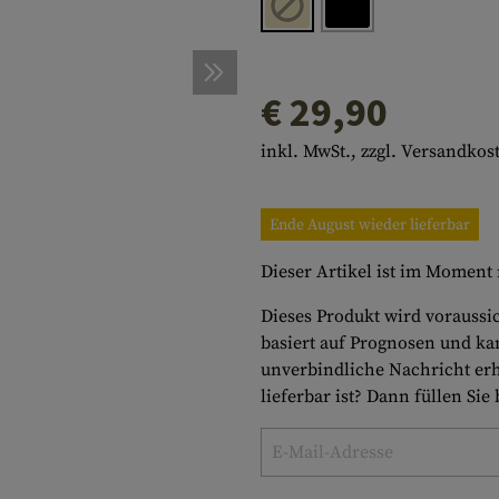
inseneinsätze
en
ärfer
s
RTEIDIGUNG
Montagen
Notfallausrüstung
Körperpflege
WERKZEUGE
Multitools
s
hör
ens
DISE
Zubehör
Macheten
HÄNGEMATTEN
€ 29,90
e
tel
latten
Beile
ISOMATTEN
inkl. MwSt., zzgl. Versandkos
lag & Reinigung
atronen
Sägen
UHREN
Schaufeln
KOMPASSE
Ende August wieder lieferbar
Diverses
PARACORD
Paracord Bracelets
Armbänder
Dieser Artikel ist im Moment n
Dieses Produkt wird voraussic
basiert auf Prognosen und ka
unverbindliche Nachricht erh
lieferbar ist? Dann füllen Sie