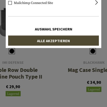
Mailchimp Connected Site
AUSWAHL SPEICHERN
ALLE AKZEPTIEREN
IMI DEFENSE
BLACKHAWK
ble Row Double
Mag Case Singl
ne Pouch Type II
€ 34,90
€ 29,90
Lagernd
Lagernd