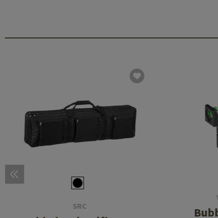
SRC
Bubb