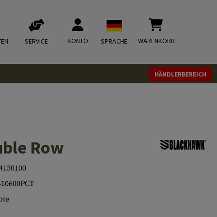
KONTO
WARENKORB
TEN
SERVICE
SPRACHE
HÄNDLERBEREICH
uble Row
4130100
410600PCT
ote