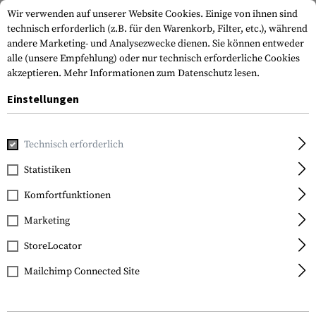
Wir verwenden auf unserer Website Cookies. Einige von ihnen sind
technisch erforderlich (z.B. für den Warenkorb, Filter, etc.), während
andere Marketing- und Analysezwecke dienen. Sie können entweder
alle (unsere Empfehlung) oder nur technisch erforderliche Cookies
akzeptieren.
Mehr Informationen zum Datenschutz lesen.
Einstellungen
Home
Waffenzubehör
Magazine
Gewehrmagazine
Ma
Technisch erforderlich
IMI Defense
Statistiken
Magazin AK47 7.62x39
Komfortfunktionen
30rds
Marketing
StoreLocator
Mailchimp Connected Site