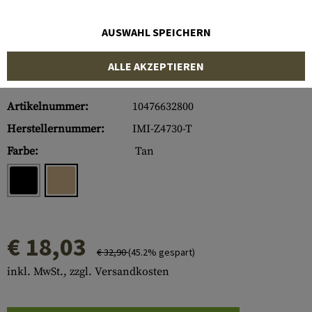
AUSWAHL SPEICHERN
ALLE AKZEPTIEREN
Artikelnummer:
10476632800
Herstellernummer:
IMI-Z4730-T
Farbe:
Tan
€ 18,03
€ 32,90
(45.2% gespart)
inkl. MwSt., zzgl. Versandkosten