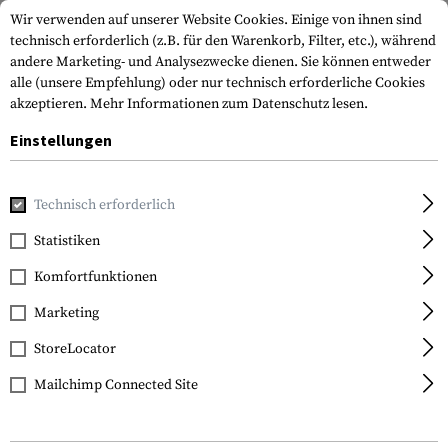
Wir verwenden auf unserer Website Cookies. Einige von ihnen sind
technisch erforderlich (z.B. für den Warenkorb, Filter, etc.), während
andere Marketing- und Analysezwecke dienen. Sie können entweder
alle (unsere Empfehlung) oder nur technisch erforderliche Cookies
akzeptieren.
Mehr Informationen zum Datenschutz lesen.
Einstellungen
Home
Waffenzubehör
Magazine
Magazinverbinder
M
Technisch erforderlich
Lancer
Statistiken
Magazine Coupler /
Komfortfunktionen
Cinch
Marketing
StoreLocator
Mailchimp Connected Site