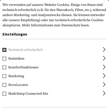
Wir verwenden auf unserer Website Cookies. Einige von ihnen sind
technisch erforderlich (z.B. für den Warenkorb, Filter, etc.), während
andere Marketing- und Analysezwecke dienen. Sie können entweder
alle (unsere Empfehlung) oder nur technisch erforderliche Cookies
akzeptieren.
Mehr Informationen zum Datenschutz lesen.
Einstellungen
Home
Waffenzubehör
Magazine
Magazinerweiterunge
Technisch erforderlich
IMI Defense
Statistiken
Magazine Extension +2
Komfortfunktionen
for Glock
Marketing
StoreLocator
Mailchimp Connected Site