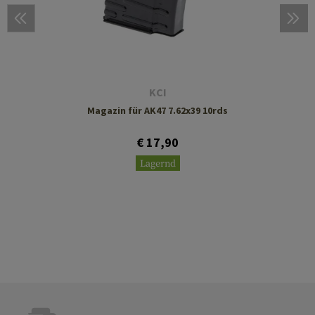
KCI
Magazin für AK47 7.62x39 10rds
€ 17,90
Lagernd