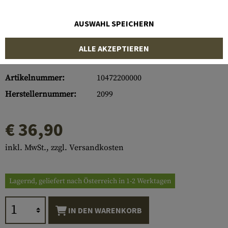
AUSWAHL SPEICHERN
ALLE AKZEPTIEREN
Artikelnummer:
10472200000
Herstellernummer:
2099
€ 36,90
inkl. MwSt., zzgl. Versandkosten
Lagernd, geliefert nach Österreich in 1-2 Werktagen
IN DEN WARENKORB