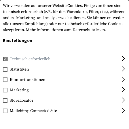
Wir verwenden auf unserer Website Cookies. Einige von ihnen sind
technisch erforderlich (z.B. für den Warenkorb, Filter, etc.), während
andere Marketing- und Analysezwecke dienen. Sie können entweder
alle (unsere Empfehlung) oder nur technisch erforderliche Cookies
akzeptieren.
Mehr Informationen zum Datenschutz lesen.
Einstellungen
Home
Waffenzubehör
Magazine
Pistolenmagazine
M
Technisch erforderlich
Glock
Statistiken
Magazine for Glock 25
Komfortfunktionen
.380 ACP 15rds
Marketing
StoreLocator
Mailchimp Connected Site