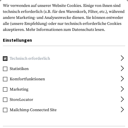
Wir verwenden auf unserer Website Cookies. Einige von ihnen sind
technisch erforderlich (z.B. für den Warenkorb, Filter, etc.), während
andere Marketing- und Analysezwecke dienen. Sie können entweder
alle (unsere Empfehlung) oder nur technisch erforderliche Cookies
akzeptieren.
Mehr Informationen zum Datenschutz lesen.
Einstellungen
Home
Waffenzubehör
Magazine
Pistolenmagazine
M
Technisch erforderlich
Glock
Statistiken
Magazine for Glock
Komfortfunktionen
9mm 33rds
Marketing
StoreLocator
Mailchimp Connected Site