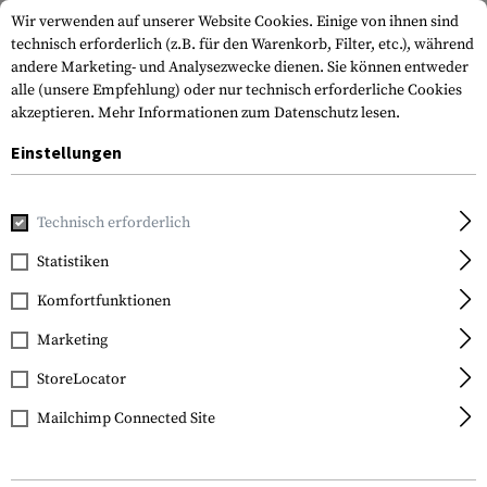
Wir verwenden auf unserer Website Cookies. Einige von ihnen sind
technisch erforderlich (z.B. für den Warenkorb, Filter, etc.), während
andere Marketing- und Analysezwecke dienen. Sie können entweder
alle (unsere Empfehlung) oder nur technisch erforderliche Cookies
akzeptieren.
Mehr Informationen zum Datenschutz lesen.
Einstellungen
Home
Waffenzubehör
Magazine
Pistolenmagazine
M
Technisch erforderlich
ETS
Statistiken
Magazine H&K VP9 SK
Komfortfunktionen
12rds
Marketing
StoreLocator
Mailchimp Connected Site