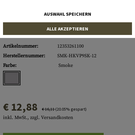
AUSWAHL SPEICHERN
ALLE AKZEPTIEREN
Artikelnummer:
12353261100
Herstellernummer:
SMK-HKVP9SK-12
Farbe:
Smoke
€ 12,88
€ 16,11
(20.05% gespart)
inkl. MwSt., zzgl. Versandkosten